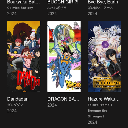
Boukyaku Battery
BUCCHIGIRI?!
Bye Bye, Earth
Oblivion Battery
ぶっちぎり?!
ばいばい、アース
2024
2024
2024
Dandadan
DRAGON BALL DAIMA
Hazure Waku no "Joutai Ijou Sukiru" de Saikyou ni Natta Ore ga Subete wo Juurin Suru made
2024
ダンダダン
Failure Frame: I
2024
Became the
Strongest
2024