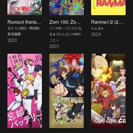
Rurouni Kenshin -Meiji Kenkaku Romantan- (2023)
Zom 100: Zombie ni Naru made ni Shitai 100 no Koto
Ranma1/2 (2024)
るろうに剣心 -明治剣
ゾン100 ～ゾンビにな
らんま½
2024
客浪漫譚-
るまでにしたい100の
2023
こと～
2023