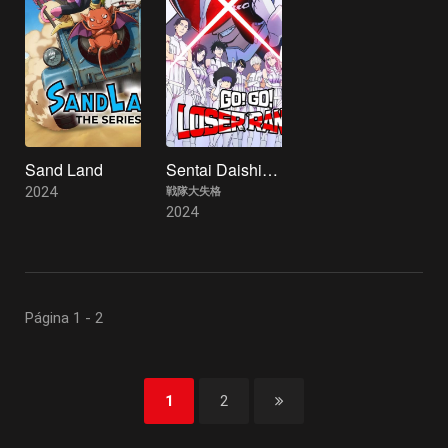
Sand Land
Sentai Daishikkaku
2024
戦隊大失格
2024
Página 1 - 2
1
2