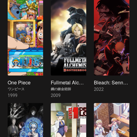
One Piece
Fullmetal Alchemist: Brotherhood
Bleach: Sennen Kessen Hen
2022
ワンピース
鋼の錬金術師
1999
2009