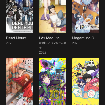
Dead Mount Death Play
LV1 Maou to One Room Yuusha
Megami no Café Terrace
2023
2023
Lv1魔王とワンルーム勇
者
2023