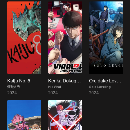
Kaiju No. 8
Kenka Dokugaku
Ore dake Level Up na Ken
怪獣８号
Hit Viral
Solo Leveling
2024
2024
2024