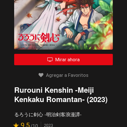
Mirar ahora
Agregar a Favoritos
Rurouni Kenshin -Meiji
Kenkaku Romantan- (2023)
るろうに剣心 -明治剣客浪漫譚-
9.5
/10
2023