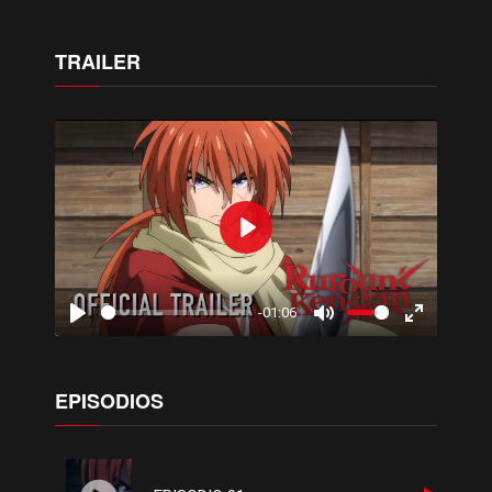
TRAILER
Play
-01:06
Play
Mute
Enter
fullscreen
EPISODIOS