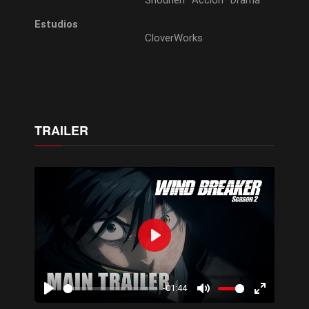
Shounen
Acción
Drama
Estudios
CloverWorks
TRAILER
Play
-01:44
Play
Mute
Enter