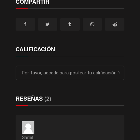
COMPARTIR
Episodio 11
Episodio 12
CALIFICACIÓN
Episodio 13
Por favor, accede para postear tu calificación
RESEÑAS
(2)
Episodio 14
Episodio 15
Sariel