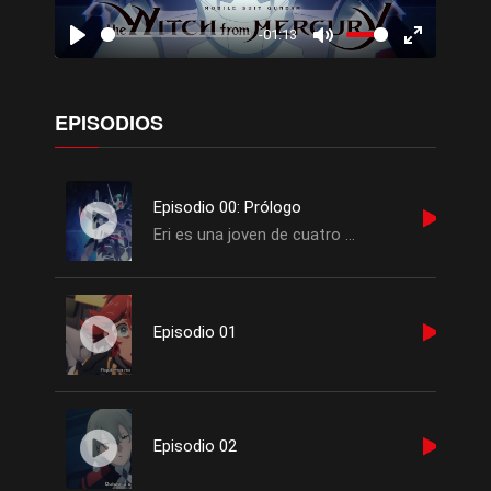
-01:13
Play
Mute
Enter
fullscreen
EPISODIOS
Episodio 00: Prólogo
Eri es una joven de cuatro años que el día que celebra su cumpleaños recibe el peor regalo posible.
Episodio 01
Episodio 02