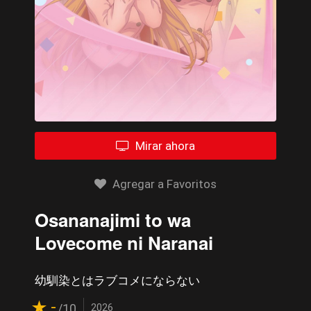
Mirar ahora
Agregar a Favoritos
Osananajimi to wa
Lovecome ni Naranai
幼馴染とはラブコメにならない
-
/10
2026