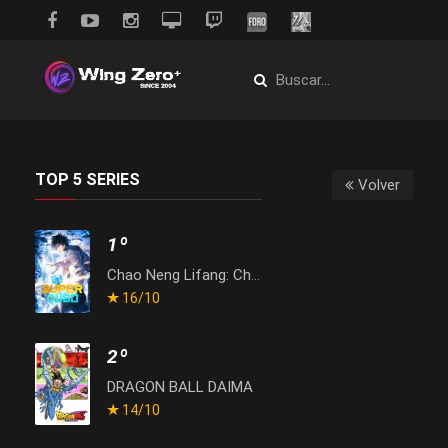
TOP 5 SERIES
Volver
1º
Chao Neng Lifang: Chaofan Pian
16
/10
2º
DRAGON BALL DAIMA
14
/10