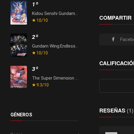
1º
Kidou Senshi Gundam: Gyakushuu no Char
COMPARTIR
10
/10
2º
Faceb
Gundam Wing:Endless Waltz
10
/10
CALIFICACIÓ
3º
The Super Dimension Fortress Macross: Do You Remember Love?
9.3
/10
RESEÑAS
(1)
GÉNEROS