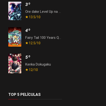
3º
Ore dake Level Up na Ken Season 2: Arise from the Shadow
13.5
/10
4º
Fairy Tail 100 Years Quest
12.5
/10
5º
Kenka Dokugaku
12
/10
TOP 5 PELÍCULAS