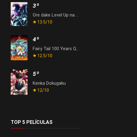
3º
Ore dake Level Up na Ken Season 2: Arise from the Shadow
13.5
/10
4º
Fairy Tail 100 Years Quest
12.5
/10
5º
Kenka Dokugaku
12
/10
TOP 5 PELÍCULAS