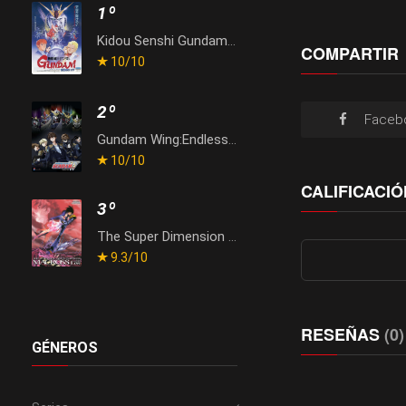
1º
Kidou Senshi Gundam: Gyakushuu no Char
COMPARTIR
10
/10
2º
Faceb
Gundam Wing:Endless Waltz
10
/10
CALIFICACIÓ
3º
The Super Dimension Fortress Macross: Do You Remember Love?
9.3
/10
RESEÑAS
(0)
GÉNEROS