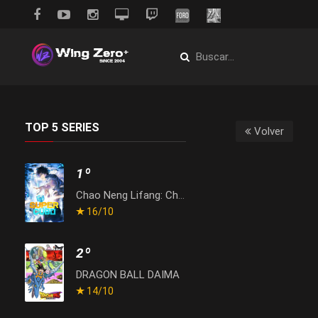
TOP 5 SERIES
Volver
1º
Chao Neng Lifang: Chaofan Pian
16
/10
2º
DRAGON BALL DAIMA
14
/10