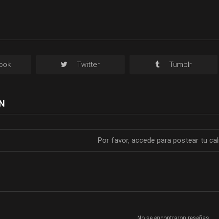
ook
Twitter
Tumblr
N
Por favor, accede para postear tu cal
No se encontraron reseñas