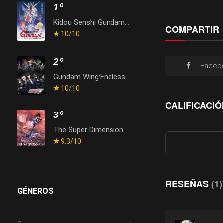
1º
Kidou Senshi Gundam: Gyakushuu no Char
COMPARTIR
10
/10
2º
Faceb
Gundam Wing:Endless Waltz
10
/10
CALIFICACIÓ
3º
The Super Dimension Fortress Macross: Do You Remember Love?
9.3
/10
RESEÑAS
(1)
GÉNEROS