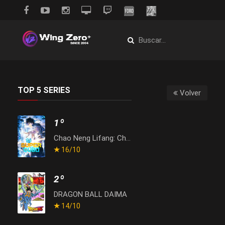
TOP 5 SERIES
Volver
1º
Chao Neng Lifang: Chaofan Pian
16
/10
2º
DRAGON BALL DAIMA
14
/10