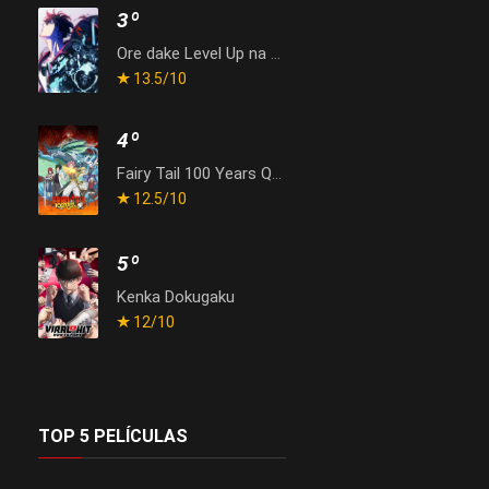
3º
Ore dake Level Up na Ken Season 2: Arise from the Shadow
13.5
/10
4º
Fairy Tail 100 Years Quest
12.5
/10
5º
Kenka Dokugaku
12
/10
TOP 5 PELÍCULAS